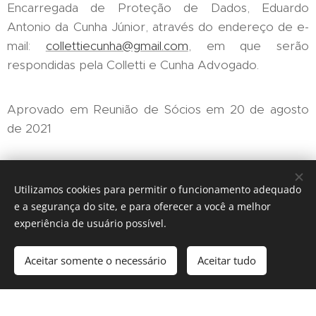
Encarregada de Proteção de Dados, Eduardo
Antonio da Cunha Júnior, através do endereço de e-
mail:
collettiecunha@gmail.com
, em que serão
respondidas pela Colletti e Cunha Advogado.
Aprovado em Reunião de Sócios em 20 de agosto
de 2021
Utilizamos cookies para permitir o funcionamento adequado
e a segurança do site, e para oferecer a você a melhor
experiência de usuário possível.
Colletti e Cunha Advogados Associados - OAB/SP nº 8.856
Aceitar somente o necessário
Aceitar tudo
Desenvolvido por
Webnode
Cookies
Comece agora
Crie seu site grátis!